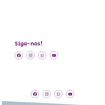
Nenhu
coment
Siga-nos!