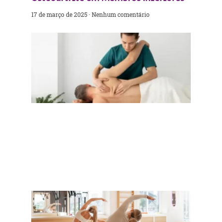
17 de março de 2025
Nenhum comentário
Desv
os
Segr
da
Oste
9 de ju
2024
N
coment
Pilat
O